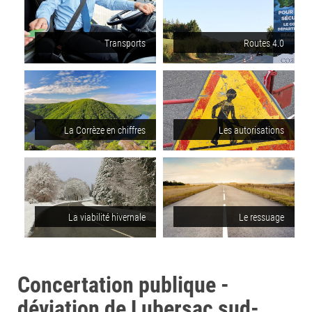
Transports
Routes 4.0
La Corrèze en chiffres
Les autorisations
La viabilité hivernale
Le ressuage
Concertation publique -
déviation de Lubersac sud-