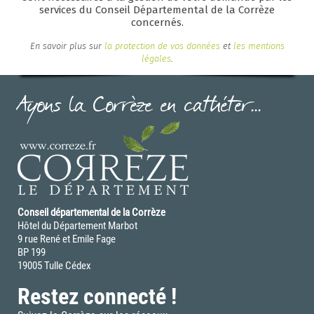
mentionnées comme obligatoires dans ce formulaire,
services du Conseil Départemental de la Corrèze
la demande ne pourra pas être traitée.
concernés.
En savoir plus sur
la protection de vos données
et
les mentions
légales
.
Ayons la Corrèze en cathéter...
Conseil départemental de la Corrèze
Hôtel du Département Marbot
9 rue René et Emile Fage
BP 199
19005 Tulle Cédex
Restez connecté !