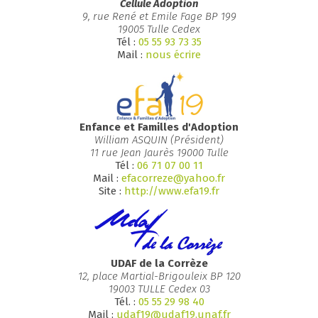
Cellule Adoption
9, rue René et Emile Fage BP 199
19005 Tulle Cedex
Tél :
05 55 93 73 35
Mail :
nous écrire
Enfance et Familles d'Adoption
William ASQUIN (Président)
11 rue Jean Jaurès 19000 Tulle
Tél :
06 71 07 00 11
Mail :
efacorreze@yahoo.fr
Site :
http://www.efa19.fr
UDAF de la Corrèze
12, place Martial-Brigouleix BP 120
19003 TULLE Cedex 03
Tél. :
05 55 29 98 40
Mail :
udaf19@udaf19.unaf.fr