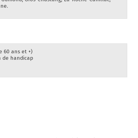
ne.
 60 ans et +)
n de handicap