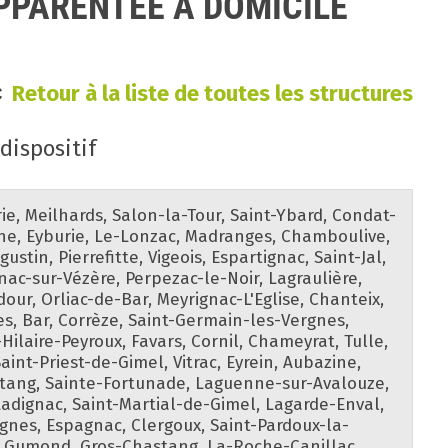
APPARENTEE A DOMICILE
<
Retour à la liste de toutes les structures
ispositif
e, Meilhards, Salon-la-Tour, Saint-Ybard, Condat-
he, Eyburie, Le-Lonzac, Madranges, Chamboulive,
stin, Pierrefitte, Vigeois, Espartignac, Saint-Jal,
nac-sur-Vézère, Perpezac-le-Noir, Lagraulière,
dour, Orliac-de-Bar, Meyrignac-L'Eglise, Chanteix,
s, Bar, Corrèze, Saint-Germain-les-Vergnes,
Hilaire-Peyroux, Favars, Cornil, Chameyrat, Tulle,
aint-Priest-de-Gimel, Vitrac, Eyrein, Aubazine,
tang, Sainte-Fortunade, Laguenne-sur-Avalouze,
adignac, Saint-Martial-de-Gimel, Lagarde-Enval,
ignes, Espagnac, Clergoux, Saint-Pardoux-la-
ul, Gumond, Gros-Chastang, La-Roche-Canillac,