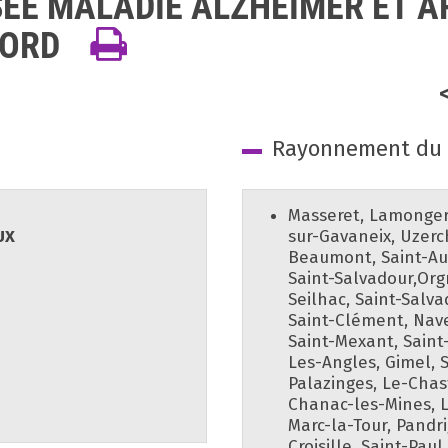
ISEE MALADIE ALZHEIMER ET 
NORD
Rayonnement du d
Masseret, Lamongeri
UX
sur-Gavaneix, Uzerc
Beaumont, Saint-Augu
Saint-Salvadour,Org
Seilhac, Saint-Salva
Saint-Clément, Nave
Saint-Mexant, Saint-
Les-Angles, Gimel, S
Palazinges, Le-Chas
Chanac-les-Mines, L
Marc-la-Tour, Pandr
Croisille, Saint-Pa