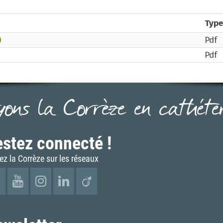
Type
)
Pdf
Pdf
yons la Corrèze en cathéter.
stez connecté !
ez la Corrèze sur les réseaux