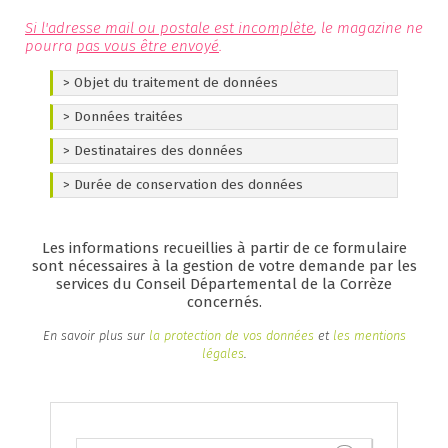
Si l'adresse mail ou postale est incomplète
, le magazine ne
pourra
pas vous être envoyé
.
> Objet du traitement de données
> Données traitées
Finalités
> Destinataires des données
Le traitement des demandes effectuées par les
Catégories de données traitées
utilisateurs du formulaire "recevoir Corrèze magazine"
> Durée de conservation des données
du site www.correze.fr permet :
L'identité, les coordonnées postales et
Catégorie(s) de destinataire(s)
électroniques
L'instruction et la gestion des demandes
La direction de la communication
13 mois (à la date de réception de la demande).
La demande
(réception et historisation)
Les informations recueillies à partir de ce formulaire
L'élaboration de statistiques anonymes
sont nécessaires à la gestion de votre demande par les
Caractère obligatoire du recueil des données
services du Conseil Départemental de la Corrèze
concernés.
A défaut de fourniture de l’ensemble des données
mentionnées comme obligatoires dans ce formulaire,
En savoir plus sur
la protection de vos données
et
les mentions
la demande ne pourra pas être traitée.
légales
.