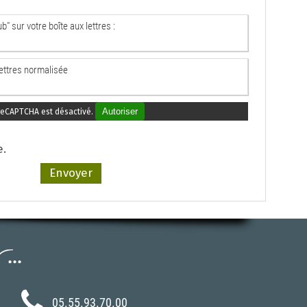
" sur votre boîte aux lettres :
lettres normalisée
Autoriser
reCAPTCHA est désactivé.
.
..
05.55.93.70.00