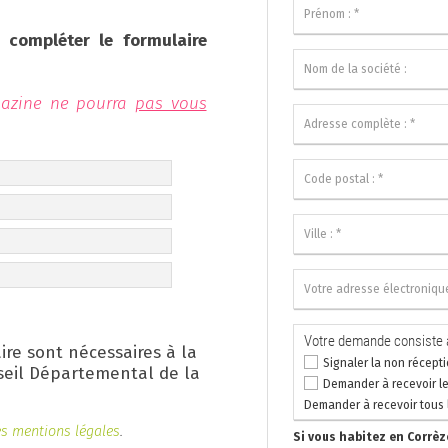
z compléter le formulaire
gazine ne pourra
pas vous
eurs du formulaire
met :
ues
 et historisation)
Votre demande consiste à
ire sont nécessaires à la
Signaler la non récept
seil Départemental de la
Demander à recevoir l
ntionnées comme
Demander à recevoir tous 
as être traitée.
es mentions légales
.
Si vous habitez en Corrèze