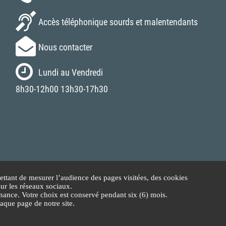
Accès téléphonique sourds et malentendants
Nous contacter
Lundi au Vendredi
8h30-12h00 13h30-17h30
ttant de mesurer l’audience des pages visitées, des cookies
sur les réseaux sociaux.
ance. Votre choix est conservé pendant six (6) mois.
aque page de notre site.
© 2026 Conseil Départemental de la Corrèze - Tous droits réservés.