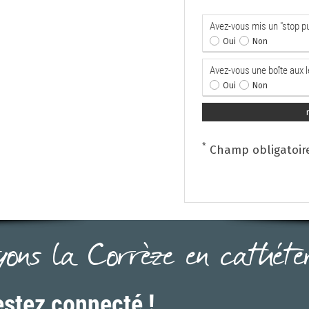
Avez-vous mis un "stop pub
Oui
Non
Avez-vous une boîte aux 
Oui
Non
*
Champ obligatoire
yons la Corrèze en cathéter.
stez connecté !