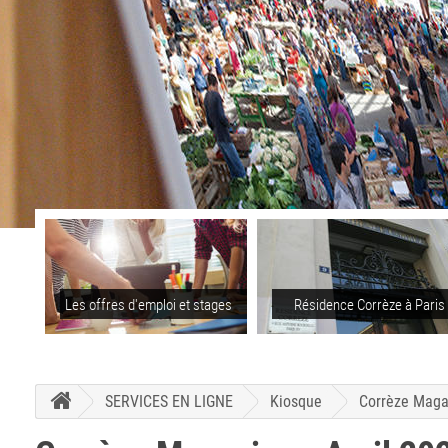
Les offres d'emploi et stages
Résidence Corrèze à Paris
SERVICES EN LIGNE
Kiosque
Corrèze Maga