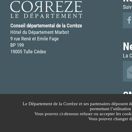
Suiv
Conseil départemental de la Corrèze
Hôtel du Département Marbot
9 rue René et Emile Fage
N
BP 199
19005 Tulle Cédex
La C
S
Rece
Le Département de la Corrèze et ses partenaires déposent d
permettant l’utilisatio
Vous pouvez ci-dessous refuser ou accepter les cook
Vous pouvez changer d’a
Plan du site
Protection des données
Mentions légales
Gestion des cookies