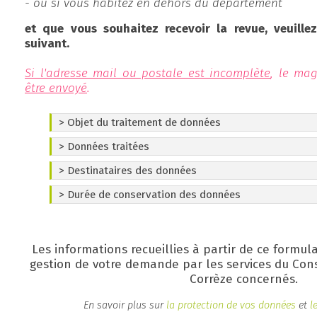
- ou si vous habitez en dehors du département
et que vous souhaitez recevoir la revue, veuille
suivant.
Si l'adresse mail ou postale est incomplète
, le ma
être envoyé
.
> Objet du traitement de données
> Données traitées
Finalités
> Destinataires des données
Le traitement des demandes effectuées par les utilisat
Catégories de données traitées
"recevoir Corrèze magazine" du site www.correze.fr per
> Durée de conservation des données
Catégorie(s) de destinataire(s)
L'identité, les coordonnées postales et électroniq
L'instruction et la gestion des demandes (réception
La demande
13 mois (à la date de réception de la demande).
La direction de la communication
L'élaboration de statistiques anonymes
Les informations recueillies à partir de ce formula
Caractère obligatoire du recueil des données
gestion de votre demande par les services du Con
A défaut de fourniture de l’ensemble des données me
Corrèze concernés.
obligatoires dans ce formulaire, la demande ne pourra p
En savoir plus sur
la protection de vos données
et
l