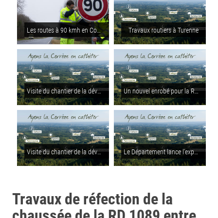
Les routes à 90 kmh en Corrèze
Travaux routiers à Turenne
Visite du chantier de la déviation de Lubersac : les travaux ont débuté
Un nouvel enrobé pour la RD59 à Brive
Visite du chantier de la déviation de Lubersac
Le Département lance l'expérimentation des « Voies Vertes pâles » sur le territoire de la Xaintrie Val'Dordogne
Travaux de réfection de la
chaussée de la RD 1089 entre