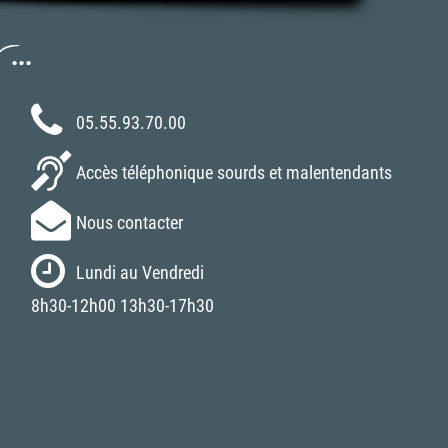
..
05.55.93.70.00
Accès téléphonique sourds et malentendants
Nous contacter
Lundi au Vendredi
8h30-12h00 13h30-17h30