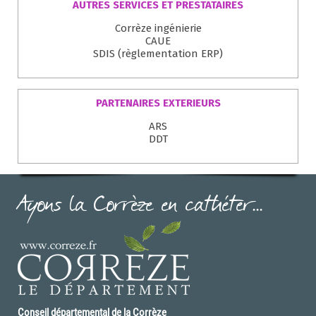
AUTRES SERVICES ET PRESTATAIRES
Corrèze ingénierie
CAUE
SDIS (règlementation ERP)
PARTENAIRES EXTERIEURS
ARS
DDT
Ayons la Corrèze en cathéter...
Conseil départemental de la Corrèze