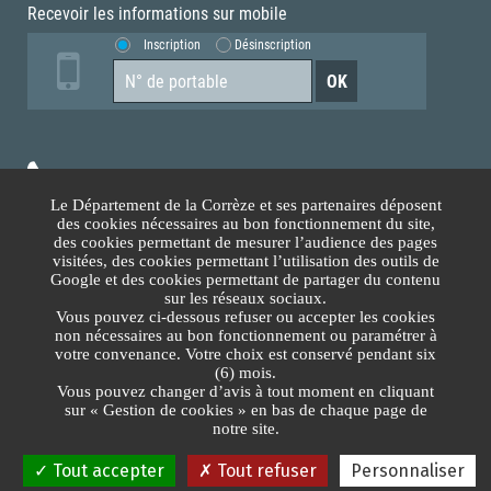
Recevoir les informations sur mobile
Inscription
Désinscription
05.55.93.70.00
Le Département de la Corrèze et ses partenaires déposent
des cookies nécessaires au bon fonctionnement du site,
Accès téléphonique sourds et malentendants
des cookies permettant de mesurer l’audience des pages
visitées, des cookies permettant l’utilisation des outils de
Google et des cookies permettant de partager du contenu
Nous contacter
sur les réseaux sociaux.
Vous pouvez ci-dessous refuser ou accepter les cookies
non nécessaires au bon fonctionnement ou paramétrer à
Lundi au Vendredi
votre convenance. Votre choix est conservé pendant six
(6) mois.
8h30-12h00 13h30-17h30
Vous pouvez changer d’avis à tout moment en cliquant
sur « Gestion de cookies » en bas de chaque page de
Plan du site
Protection des données
Mentions légales
Gestion des cookies
notre site.
© 2026 Conseil Départemental de la Corrèze - Tous droits réservés.
Tout accepter
Tout refuser
Personnaliser
ARTEFACT